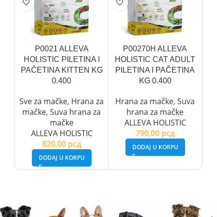
P0021 ALLEVA
P00270H ALLEVA
HOLISTIC PILETINA I
HOLISTIC CAT ADULT
PAČETINA KITTEN KG
PILETINA I PAČETINA
P
0.400
KG 0.400
H
Sve za mačke
,
Hrana za
Hrana za mačke
,
Suva
H
mačke
,
Suva hrana za
hrana za mačke
mačke
ALLEVA HOLISTIC
ALLEVA HOLISTIC
790,00
рсд
820,00
рсд
DODAJ U KORPU
DODAJ U KORPU