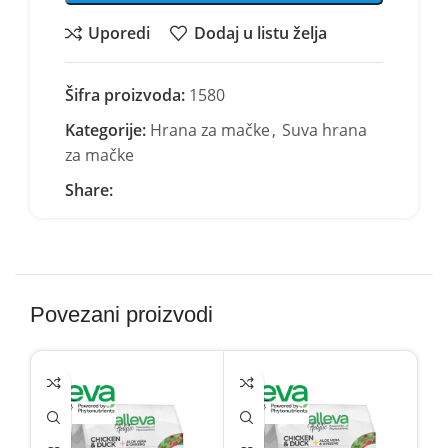
Uporedi
Dodaj u listu želja
Šifra proizvoda:
1580
Kategorije:
Hrana za mačke
,
Suva hrana
za mačke
Share:
Povezani proizvodi