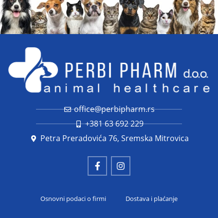
office@perbipharm.rs
+381 63 692 229
Petra Preradovića 76, Sremska Mitrovica
Osnovni podaci o firmi
Dostava i plaćanje