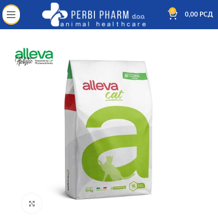
0
0,00
РСД
Kliknite za uvećanje