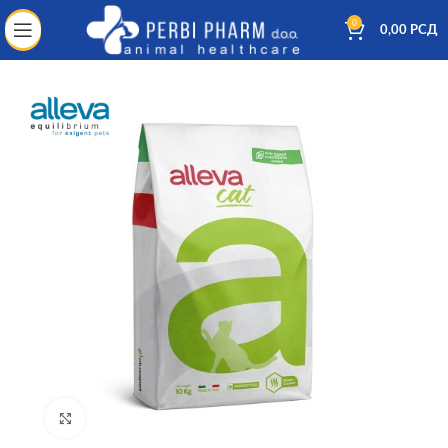
0
0,00
РСД
Kliknite za uvećanje