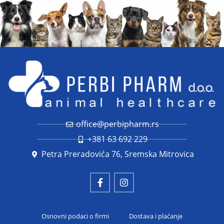
office@perbipharm.rs
+381 63 692 229
Petra Preradovića 76, Sremska Mitrovica
Osnovni podaci o firmi
Dostava i plaćanje