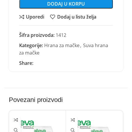
DODAJ U KORPU
Uporedi
Dodaj u listu želja
Šifra proizvoda:
1412
Kategorije:
Hrana za mačke
,
Suva hrana
za mačke
Share:
Povezani proizvodi