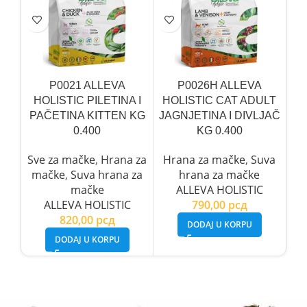
P0021 ALLEVA
P0026H ALLEVA
HOLISTIC PILETINA I
HOLISTIC CAT ADULT
PAČETINA KITTEN KG
JAGNJETINA I DIVLJAČ
P
0.400
KG 0.400
H
Sve za mačke
,
Hrana za
Hrana za mačke
,
Suva
H
mačke
,
Suva hrana za
hrana za mačke
mačke
ALLEVA HOLISTIC
ALLEVA HOLISTIC
790,00
рсд
820,00
рсд
DODAJ U KORPU
DODAJ U KORPU