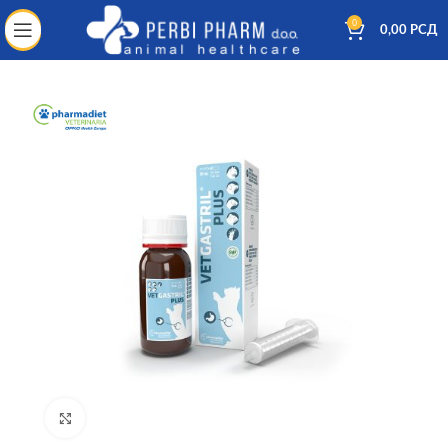
0
0,00
РСД
Kliknite za uvećanje