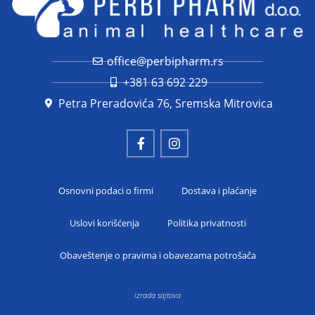
office@perbipharm.rs
+381 63 692 229
Petra Preradovića 76, Sremska Mitrovica
Osnovni podaci o firmi
Dostava i plaćanje
Uslovi korišćenja
Politika privatnosti
Obaveštenje o pravima i obavezama potrošača
izrada sajtova