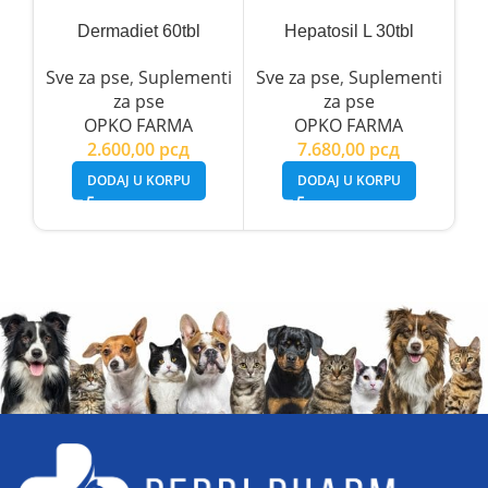
Dermadiet 60tbl
Hepatosil L 30tbl
Sve za pse
,
Suplementi
Sve za pse
,
Suplementi
Sv
za pse
za pse
OPKO FARMA
OPKO FARMA
2.600,00
рсд
7.680,00
рсд
DODAJ U KORPU
DODAJ U KORPU